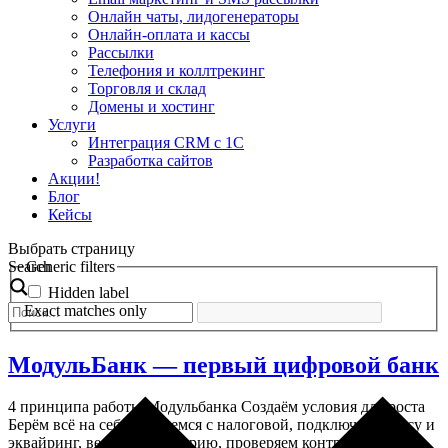
Онлайн чаты, лидогенераторы
Онлайн-оплата и кассы
Рассылки
Телефония и коллтрекинг
Торговля и склад
Домены и хостинг
Услуги
Интеграция CRM с 1С
Разработка сайтов
Акции!
Блог
Кейсы
Выбрать страницу
Search
Generic filters
Hidden label
Exact matches only
МодульБанк — первый цифровой банк
4 принципа работы Модульбанка Создаём условия для роста
Берём всё на себя Общаемся с налоговой, подключаем кассу и
эквайринг, ведем бухгалтерию, проверяем контрагентов,