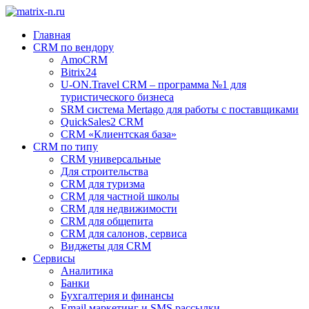
Главная
CRM по вендору
AmoCRM
Bitrix24
U-ON.Travel CRM – программа №1 для
туристического бизнеса
SRM система Mertago для работы с поставщиками
QuickSales2 CRM
CRM «Клиентская база»
CRM по типу
CRM универсальные
Для строительства
CRM для туризма
CRM для частной школы
CRM для недвижимости
CRM для общепита
CRM для салонов, сервиса
Виджеты для CRM
Сервисы
Аналитика
Банки
Бухгалтерия и финансы
Email маркетинг и SMS рассылки