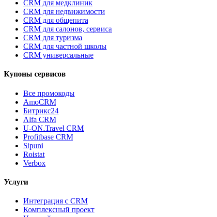
CRM для медклиник
CRM для недвижимости
CRM для общепита
CRM для салонов, сервиса
CRM для туризма
CRM для частной школы
CRM универсальные
Купоны сервисов
Все промокоды
AmoCRM
Битрикс24
Alfa CRM
U-ON.Travel CRM
Profitbase CRM
Sipuni
Roistat
Verbox
Услуги
Интеграция с CRM
Комплексный проект