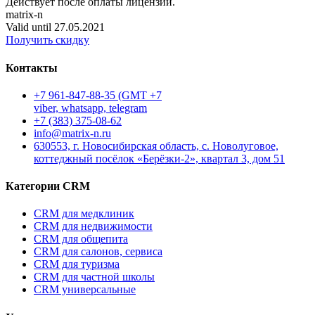
Действует после оплаты лицензий.
matrix-n
Valid until 27.05.2021
Получить скидку
Контакты
+7 961-847-88-35 (GMT +7
viber, whatsapp, telegram
+7 (383) 375-08-62
info@matrix-n.ru
630553, г. Новосибирская область, с. Новолуговое,
коттеджный посёлок «Берёзки-2», квартал 3, дом 51
Категории CRM
CRM для медклиник
CRM для недвижимости
CRM для общепита
CRM для салонов, сервиса
CRM для туризма
CRM для частной школы
CRM универсальные