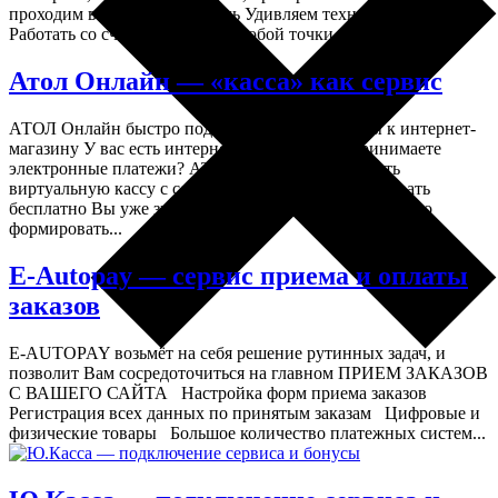
проходим валютный контроль Удивляем технологиями
Работать со счётом можно из любой точки мира и...
Атол Онлайн — «касса» как сервис
АТОЛ Онлайн быстро подключим онлайн-кассы к интернет-
магазину У вас есть интернет-магазин, и вы принимаете
электронные платежи? АТОЛ позволит арендовать
виртуальную кассу с соблюдением 54-ФЗ Попробовать
бесплатно Вы уже знаете, что с 1 июля вам необходимо
формировать...
E-Autopay — сервис приема и оплаты
заказов
E-AUTOPAY возьмёт на себя решение рутинных задач, и
позволит Вам сосредоточиться на главном ПРИЕМ ЗАКАЗОВ
С ВАШЕГО САЙТА Настройка форм приема заказов
Регистрация всех данных по принятым заказам Цифровые и
физические товары Большое количество платежных систем...