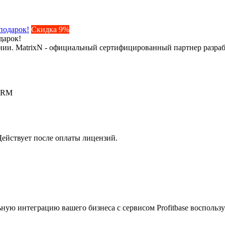
Скидка 9%
дарок!
ии. MatrixN - официальный сертифицированный партнер разраб
 CRM
Действует после оплаты лицензий.
ую интеграцию вашего бизнеса с сервисом Profitbase воспольз