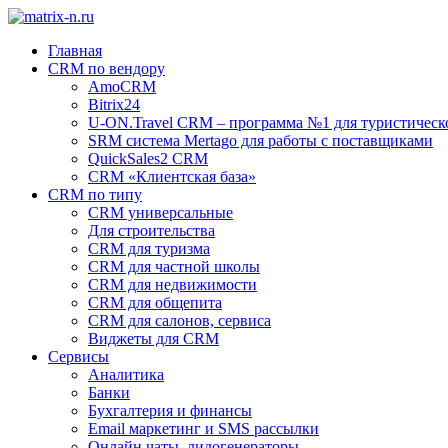
Главная
CRM по вендору
AmoCRM
Bitrix24
U-ON.Travel CRM – программа №1 для туристическ
SRM система Mertago для работы с поставщиками
QuickSales2 CRM
CRM «Клиентская база»
CRM по типу
CRM универсальные
Для строительства
CRM для туризма
CRM для частной школы
CRM для недвижимости
CRM для общепита
CRM для салонов, сервиса
Виджеты для CRM
Сервисы
Аналитика
Банки
Бухгалтерия и финансы
Email маркетинг и SMS рассылки
Онлайн чаты, лидогенераторы