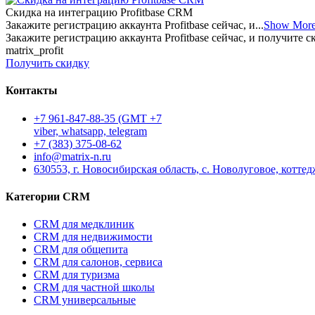
Скидка на интеграцию Profitbase CRM
Закажите регистрацию аккаунта Profitbase сейчас, и...
Show Mor
Закажите регистрацию аккаунта Profitbase сейчас, и получите
matrix_profit
Получить скидку
Контакты
+7 961-847-88-35 (GMT +7
viber, whatsapp, telegram
+7 (383) 375-08-62
info@matrix-n.ru
630553, г. Новосибирская область, с. Новолуговое, котте
Категории CRM
CRM для медклиник
CRM для недвижимости
CRM для общепита
CRM для салонов, сервиса
CRM для туризма
CRM для частной школы
CRM универсальные