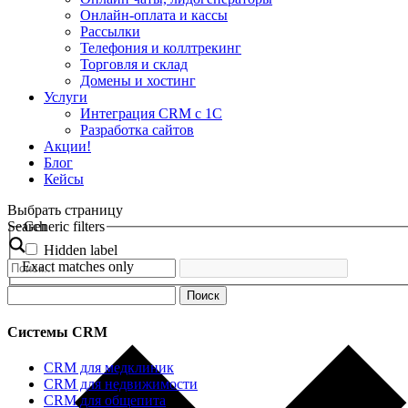
Онлайн-оплата и кассы
Рассылки
Телефония и коллтрекинг
Торговля и склад
Домены и хостинг
Услуги
Интеграция CRM с 1С
Разработка сайтов
Акции!
Блог
Кейсы
Выбрать страницу
Search
Generic filters
Hidden label
Exact matches only
Найти:
Системы CRM
CRM для медклиник
CRM для недвижимости
CRM для общепита