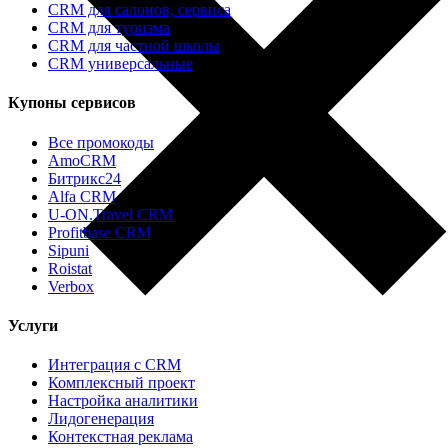
CRM для салонов, сервиса
CRM для туризма
CRM для частной школы
CRM универсальные
Купоны сервисов
Все промокоды
AmoCRM
Битрикс24
Alfa CRM
U-ON.Travel CRM
Profitbase CRM
Sipuni
Roistat
Verbox
Услуги
Интеграция с CRM
Комплексный проект
Настройка аналитики
Лидогенерация
Контекстная реклама