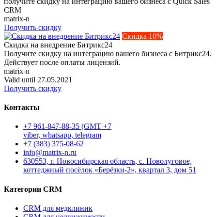
получите скидку на интеграцию вашего бизнеса с Quick Sales
CRM
matrix-n
Получить скидку
Скидка 10%
Скидка на внедрение Битрикс24
Получите скидку на интеграцию вашего бизнеса с Битрикс24.
Действует после оплаты лицензий.
matrix-n
Valid until 27.05.2021
Получить скидку
Контакты
+7 961-847-88-35 (GMT +7
viber, whatsapp, telegram
+7 (383) 375-08-62
info@matrix-n.ru
630553, г. Новосибирская область, с. Новолуговое,
коттеджный посёлок «Берёзки-2», квартал 3, дом 51
Категории CRM
CRM для медклиник
CRM для недвижимости