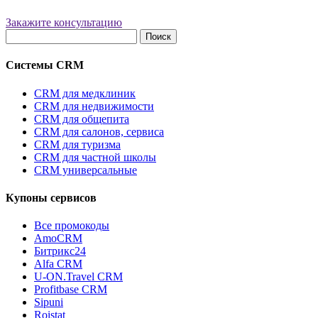
Закажите консультацию
Найти:
Системы CRM
CRM для медклиник
CRM для недвижимости
CRM для общепита
CRM для салонов, сервиса
CRM для туризма
CRM для частной школы
CRM универсальные
Купоны сервисов
Все промокоды
AmoCRM
Битрикс24
Alfa CRM
U-ON.Travel CRM
Profitbase CRM
Sipuni
Roistat