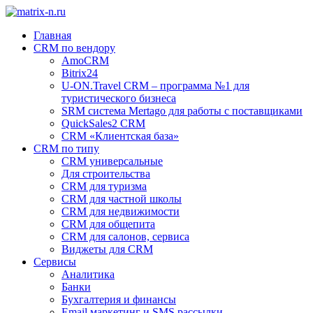
Главная
CRM по вендору
AmoCRM
Bitrix24
U-ON.Travel CRM – программа №1 для
туристического бизнеса
SRM система Mertago для работы с поставщиками
QuickSales2 CRM
CRM «Клиентская база»
CRM по типу
CRM универсальные
Для строительства
CRM для туризма
CRM для частной школы
CRM для недвижимости
CRM для общепита
CRM для салонов, сервиса
Виджеты для CRM
Сервисы
Аналитика
Банки
Бухгалтерия и финансы
Email маркетинг и SMS рассылки