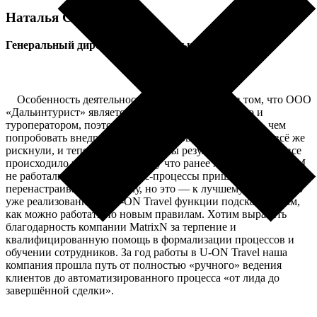
Наталья Сорокина
Генеральный директор ООО «Дальинтурист»
Отзыв
Особенность деятельности нашей компании в том, что ООО
«Дальинтурист» является не только турагентом, но и
туроператором, поэтому мы долго решались, прежде, чем
попробовать внедрить специализированную CRM. Но всё же
рискнули, и теперь очень довольны результатом. Правда, все
происходило не быстро, потому что ранее мы никогда в CRM
не работали, и многие бизнес-процессы пришлось
перенастраивать по-новому, но это — к лучшему, потому что
уже реализованные в U-ON Travel функции подсказали нам,
как можно работать по новым правилам. Хотим выразить
благодарность компании MatrixN за терпение и
квалифицированную помощь в формализации процессов и
обучении сотрудников. За год работы в U-ON Travel наша
компания прошла путь от полностью «ручного» ведения
клиентов до автоматизированного процесса «от лида до
завершённой сделки».